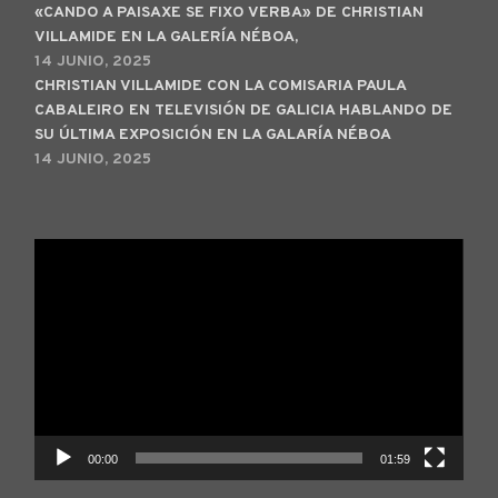
«CANDO A PAISAXE SE FIXO VERBA» DE CHRISTIAN
VILLAMIDE EN LA GALERÍA NÉBOA,
14 JUNIO, 2025
CHRISTIAN VILLAMIDE CON LA COMISARIA PAULA
CABALEIRO EN TELEVISIÓN DE GALICIA HABLANDO DE
SU ÚLTIMA EXPOSICIÓN EN LA GALARÍA NÉBOA
14 JUNIO, 2025
Reproductor
de
vídeo
00:00
01:59