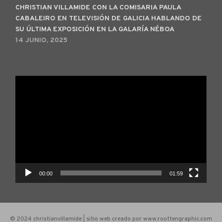
CHRISTIAN VILLAMIDE CON LA COMISARIA PAULA
CABALEIRO EN TELEVISIÓN DE GALICIA HABLANDO DE
SU ÚLTIMA EXPOSICIÓN EN LA GALARÍA NÉBOA
14 JUNIO, 2025
Reproductor
de
vídeo
00:00
01:59
© 2024 christianvillamide | sitio web creado por www.roottengraphic.com