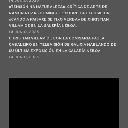
14 JUNIO, 2025
«TENSIÓN NA NATURALEZA». CRÍTICA DE ARTE DE
RAMÓN ROZAS DOMÍNGUEZ SOBRE LA EXPOSICIÓN
«CANDO A PAISAXE SE FIXO VERBA» DE CHRISTIAN
VILLAMIDE EN LA GALERÍA NÉBOA,
14 JUNIO, 2025
CHRISTIAN VILLAMIDE CON LA COMISARIA PAULA
CABALEIRO EN TELEVISIÓN DE GALICIA HABLANDO DE
SU ÚLTIMA EXPOSICIÓN EN LA GALARÍA NÉBOA
14 JUNIO, 2025
Reproductor
de
vídeo