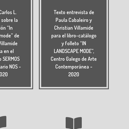
Carlos L.
Texto entrevista de
 sobre la
Paula Cabaleiro y
ión “In
Christian Villamide
 mode” de
para el libro-catálogo
Villamide
y folleto “IN
a en el
LANDSCAPE MODE”,
o SERMOS
Centro Galego de Arte
iario NOS -
Contemporánea -
2020
2020