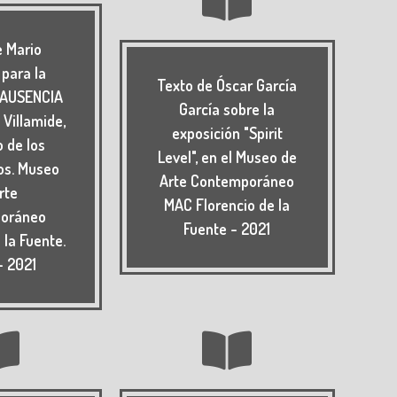
e Mario
 para la
Texto de Óscar García
n AUSENCIA
García sobre la
 Villamide,
exposición "Spirit
 de los
Level", en el Museo de
os. Museo
Arte Contemporáneo
rte
MAC Florencio de la
oráneo
Fuente - 2021
 la Fuente.
- 2021