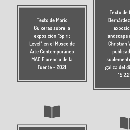
Texto de 
Texto de Mario
Bernárdez
Guixeras sobre la
exposic
exposición "Spirit
landscape
Level", en el Museo de
Christian 
Arte Contemporáneo
publicad
MAC Florencio de la
suplement
Fuente - 2021
galiza del d
15.2.