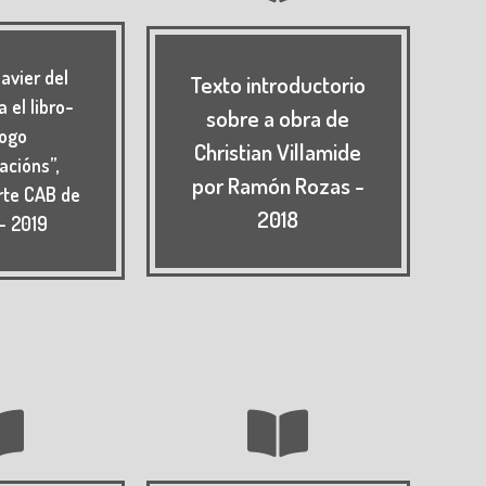
avier del
Texto introductorio
 el libro-
sobre a obra de
logo
Christian Villamide
acións”,
por Ramón Rozas -
rte CAB de
2018
- 2019