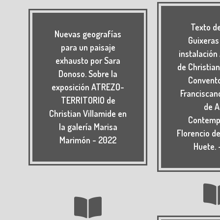
Texto d
Nuevas geografías
Guixeras
para un paisaje
instalació
exhausto por Sara
de Christian
Donoso. Sobre la
Convento
exposición ATREZO-
Franciscan
TERRITORIO de
de A
Christian Villamide en
Contemp
la galería Marisa
Florencio de
Marimón - 2022
Huete. 