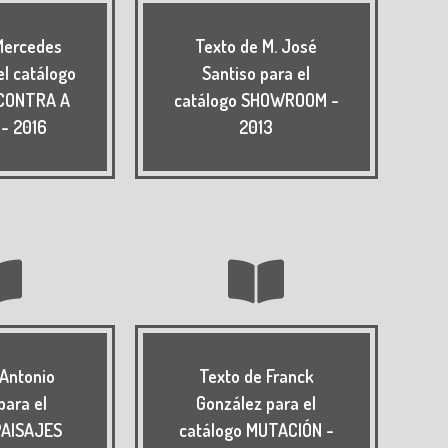
Mercedes
Texto de M. José
el catálogo
Santiso para el
 CONTRA A
catálogo SHOWROOM -
- 2016
2013
 Antonio
Texto de Franck
para el
González para el
PAISAJES
catálogo MUTACIÓN -