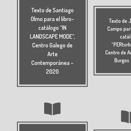
Texto de Santiago
Olmo para el libro-
Texto de J
catálogo “IN
Campo para
LANDSCAPE MODE”,
catá
Centro Galego de
“PERturb
Centro de A
Arte
Burgos 
Contemporánea -
2020