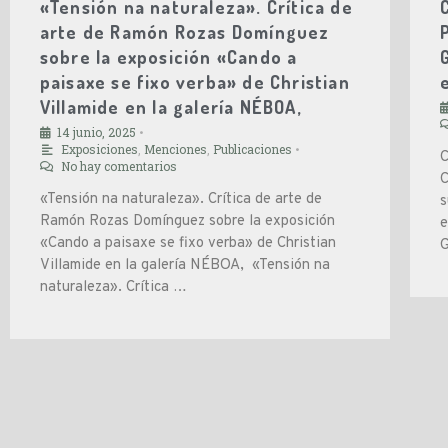
«Tensión na naturaleza». Crítica de
arte de Ramón Rozas Domínguez
sobre la exposición «Cando a
paisaxe se fixo verba» de Christian
Villamide en la galería NÉBOA,
14 junio, 2025
•
Exposiciones
,
Menciones
,
Publicaciones
•
C
No hay comentarios
C
«Tensión na naturaleza». Crítica de arte de
s
Ramón Rozas Domínguez sobre la exposición
e
«Cando a paisaxe se fixo verba» de Christian
G
Villamide en la galería NÉBOA, «Tensión na
naturaleza». Crítica …