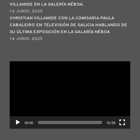
VILLAMIDE EN LA GALERÍA NÉBOA,
14 JUNIO, 2025
CHRISTIAN VILLAMIDE CON LA COMISARIA PAULA
CABALEIRO EN TELEVISIÓN DE GALICIA HABLANDO DE
SU ÚLTIMA EXPOSICIÓN EN LA GALARÍA NÉBOA
14 JUNIO, 2025
Reproductor
de
vídeo
00:00
01:59