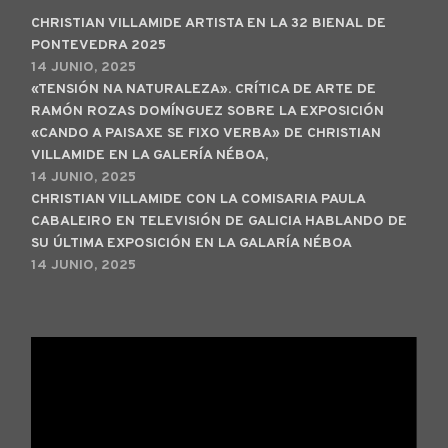
CHRISTIAN VILLAMIDE ARTISTA EN LA 32 BIENAL DE
PONTEVEDRA 2025
14 JUNIO, 2025
«TENSIÓN NA NATURALEZA». CRÍTICA DE ARTE DE
RAMÓN ROZAS DOMÍNGUEZ SOBRE LA EXPOSICIÓN
«CANDO A PAISAXE SE FIXO VERBA» DE CHRISTIAN
VILLAMIDE EN LA GALERÍA NÉBOA,
14 JUNIO, 2025
CHRISTIAN VILLAMIDE CON LA COMISARIA PAULA
CABALEIRO EN TELEVISIÓN DE GALICIA HABLANDO DE
SU ÚLTIMA EXPOSICIÓN EN LA GALARÍA NÉBOA
14 JUNIO, 2025
Reproductor
de
vídeo