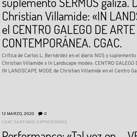
suplemento SERMOS galiza. D
Christian Villamide: «IN LA
el CENTRO GALEGO DE ARTE
CONTEMPORÁNEA. CGAC.
Crítica de Carlos L. Bernárdez en el diario NOS y suplement
Christian Villamide » In Landscape mode». CENTRO GAL
IN LANDSCAPE MODE de Christian Villamide en el Centro G
12 MARZO, 2020
0
CGAC SANTIAGO
,
EXPOSICIONES
Performance: «Tal vez en … 