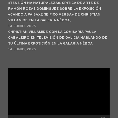
«TENSIÓN NA NATURALEZA». CRÍTICA DE ARTE DE
RAMÓN ROZAS DOMÍNGUEZ SOBRE LA EXPOSICIÓN
«CANDO A PAISAXE SE FIXO VERBA» DE CHRISTIAN
VILLAMIDE EN LA GALERÍA NÉBOA,
14 JUNIO, 2025
CHRISTIAN VILLAMIDE CON LA COMISARIA PAULA
CABALEIRO EN TELEVISIÓN DE GALICIA HABLANDO DE
SU ÚLTIMA EXPOSICIÓN EN LA GALARÍA NÉBOA
14 JUNIO, 2025
Reproductor
de
vídeo