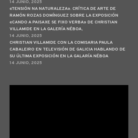
14 JUNIO, 2025
«TENSIÓN NA NATURALEZA». CRÍTICA DE ARTE DE
RAMÓN ROZAS DOMÍNGUEZ SOBRE LA EXPOSICIÓN
«CANDO A PAISAXE SE FIXO VERBA» DE CHRISTIAN
VILLAMIDE EN LA GALERÍA NÉBOA,
14 JUNIO, 2025
CHRISTIAN VILLAMIDE CON LA COMISARIA PAULA
CABALEIRO EN TELEVISIÓN DE GALICIA HABLANDO DE
SU ÚLTIMA EXPOSICIÓN EN LA GALARÍA NÉBOA
14 JUNIO, 2025
Reproductor
de
vídeo