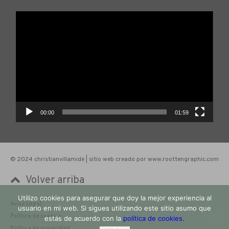
Reproductor
de
vídeo
00:00
01:59
© 2024 christianvillamide | sitio web creado por www.roottengraphic.com
Volver arriba
Utilizo cookies para asegurar que doy la mejor experiencia al
Aviso Legal
usuario en mi web. Si sigues utilizando este sitio asumo que
Política de cookies
estás de acuerdo con la
política de cookies.
Política de privacidad