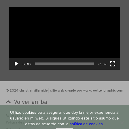
Reproductor
de
vídeo
00:00
01:59
© 2024 christianvillamide | sitio web creado por www.roottengraphic.com
Volver arriba
Utilizo cookies para asegurar que doy la mejor experiencia al
Aviso Legal
usuario en mi web. Si sigues utilizando este sitio asumo que
Política de cookies
estás de acuerdo con la
política de cookies.