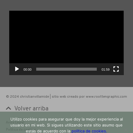
Reproductor
de
vídeo
00:00
01:59
© 2024 christianvillamide | sitio web creado por www.roottengraphic.com
Volver arriba
Utilizo cookies para asegurar que doy la mejor experiencia al
Aviso Legal
usuario en mi web. Si sigues utilizando este sitio asumo que
Política de cookies
estás de acuerdo con la
política de cookies.