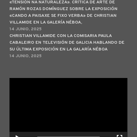
«TENSIÓN NA NATURALEZA». CRÍTICA DE ARTE DE
RAMÓN ROZAS DOMÍNGUEZ SOBRE LA EXPOSICIÓN
«CANDO A PAISAXE SE FIXO VERBA» DE CHRISTIAN
VILLAMIDE EN LA GALERÍA NÉBOA,
14 JUNIO, 2025
CHRISTIAN VILLAMIDE CON LA COMISARIA PAULA
CABALEIRO EN TELEVISIÓN DE GALICIA HABLANDO DE
SU ÚLTIMA EXPOSICIÓN EN LA GALARÍA NÉBOA
14 JUNIO, 2025
Reproductor
de
vídeo