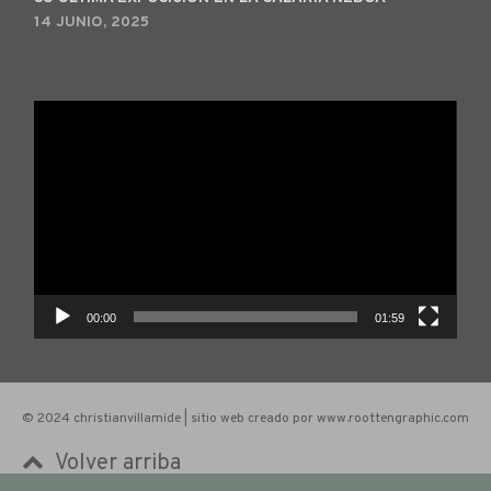
14 JUNIO, 2025
Reproductor
de
vídeo
00:00
01:59
© 2024 christianvillamide | sitio web creado por www.roottengraphic.com
Volver arriba