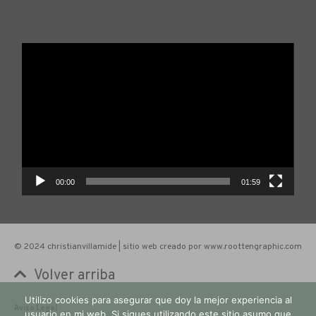
Reproductor
de
vídeo
00:00
01:59
© 2024 christianvillamide | sitio web creado por www.roottengraphic.com
Volver arriba
Utilizo cookies para asegurar que doy la mejor experiencia al
Aviso Legal
usuario en mi web. Si sigues utilizando este sitio asumo que