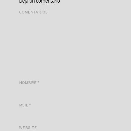
Deja un comentario
COMENTARIOS
NOMBRE
*
MSIL
*
WEBSITE