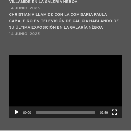
VILLAMIDE EN LA GALERÍA NÉBOA,
14 JUNIO, 2025
CHRISTIAN VILLAMIDE CON LA COMISARIA PAULA
CABALEIRO EN TELEVISIÓN DE GALICIA HABLANDO DE
SU ÚLTIMA EXPOSICIÓN EN LA GALARÍA NÉBOA
14 JUNIO, 2025
Reproductor
de
vídeo
00:00
01:59