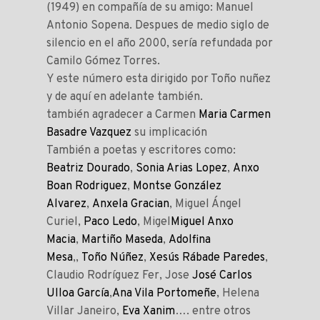
(1949) en compañía de su amigo: Manuel
Antonio Sopena. Despues de medio siglo de
silencio en el año 2000, sería refundada por
Camilo Gómez Torres.
Y este número esta dirigido por Toño nuñez
y de aquí en adelante también.
también agradecer a Carmen
Maria Carmen
Basadre Vazquez
su implicación
También a poetas y escritores como:
Beatriz Dourado
,
Sonia Arias Lopez
,
Anxo
Boan Rodriguez
,
Montse González
Alvarez
,
Anxela Gracian
, Miguel Ángel
Curiel,
Paco Ledo
, Migel
Miguel Anxo
Macia
,
Martiño Maseda
,
Adolfina
Mesa
,,
Toño Núñez
,
Xesús Rábade Paredes
,
Claudio Rodríguez Fer, Jose
José Carlos
Ulloa García
,
Ana Vila Portomeñe
, Helena
Villar Janeiro,
Eva Xanim
…. entre otros