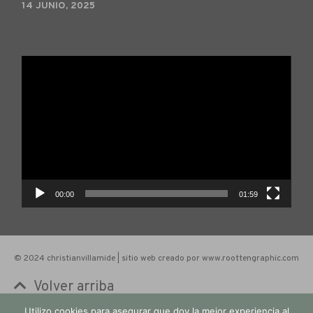
14 JUNIO, 2025
Reproductor
de
vídeo
00:00
01:59
© 2024 christianvillamide | sitio web creado por www.roottengraphic.com
Volver arriba
Utilizo cookies para asegurar que doy la mejor experiencia al