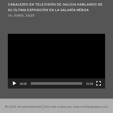
CABALEIRO EN TELEVISIÓN DE GALICIA HABLANDO DE
SU ÚLTIMA EXPOSICIÓN EN LA GALARÍA NÉBOA
14 JUNIO, 2025
Reproductor
de
vídeo
00:00
01:59
© 2024 christianvillamide | sitio web creado por www.roottengraphic.com