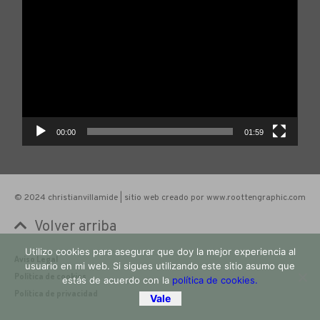
de
vídeo
00:00
01:59
© 2024 christianvillamide | sitio web creado por www.roottengraphic.com
Volver arriba
Utilizo cookies para asegurar que doy la mejor experiencia al
Aviso Legal
usuario en mi web. Si sigues utilizando este sitio asumo que
Política de cookies
estás de acuerdo con la
política de cookies.
Política de privacidad
Vale