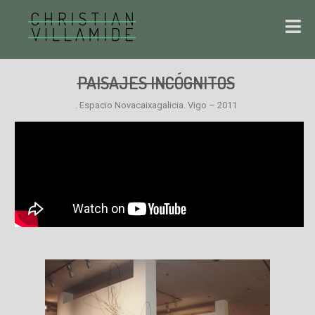
PAISAJES INCÓGNITOS
. Espacio Novacaixagalicia. Vigo – 2011