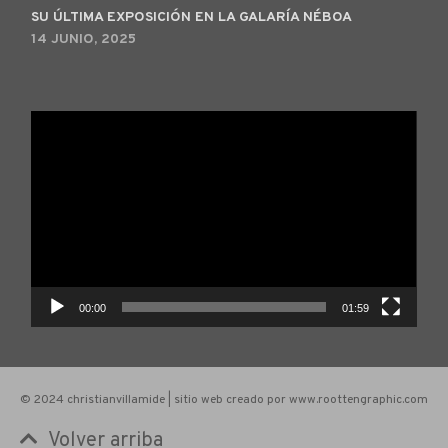
SU ÚLTIMA EXPOSICIÓN EN LA GALARÍA NÉBOA
14 JUNIO, 2025
Reproductor
de
vídeo
00:00
01:59
© 2024 christianvillamide | sitio web creado por www.roottengraphic.com
Volver arriba