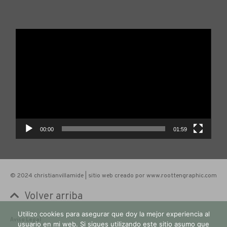
Reproductor
de
vídeo
00:00
01:59
© 2024 christianvillamide | sitio web creado por www.roottengraphic.com
Volver arriba
Utilizo cookies para asegurar que doy la mejor experiencia al
Aviso Legal
usuario en mi web. Si sigues utilizando este sitio asumo que