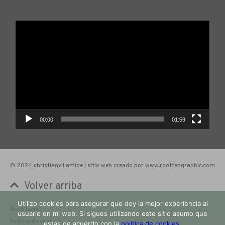
Reproductor
de
vídeo
00:00
01:59
© 2024 christianvillamide | sitio web creado por www.roottengraphic.com
Volver arriba
Utilizo cookies para asegurar que doy la mejor experiencia al
Aviso Legal
usuario en mi web. Si sigues utilizando este sitio asumo que
Política de cookies
estás de acuerdo con la
política de cookies.