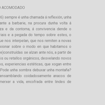
IO ACOMODADO
66) sempre é unha chamada á reflexión, unha
ante a barbarie, na procura dunha volta á
eza e da contorna, á convivencia dende o
iais e a pegada do tempo sobre estes, o
ue nos interpelan, que nos remiten a novas
lexionar sobre o modo en que habitamos o
re)construídas se alzan ante nós, a partir de
ais ou retallos orgánicos, desvelando novos
s, experiencias estéticas, que xogan entre
. ¿Pode unha sombra debuxar unha montaña?
s ensamblando coidadosamente anacos de
erxer a vida, encofrada entre lindes de