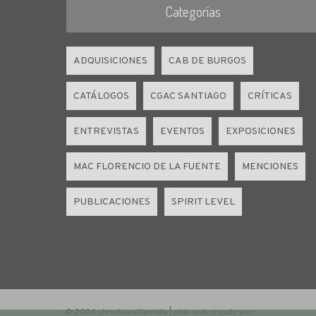
Categorías
ADQUISICIONES
CAB DE BURGOS
CATÁLOGOS
CGAC SANTIAGO
CRÍTICAS
ENTREVISTAS
EVENTOS
EXPOSICIONES
MAC FLORENCIO DE LA FUENTE
MENCIONES
PUBLICACIONES
SPIRIT LEVEL
© 2024 christianvillamide | sitio web creado por