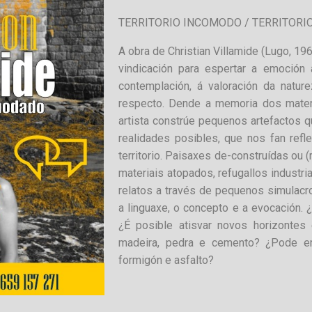
TERRITORIO INCOMODO / TERRITOR
A obra de Christian Villamide (Lugo, 19
vindicación para espertar a emoción 
contemplación, á valoración da natur
respecto. Dende a memoria dos mater
artista constrúe pequenos artefactos q
realidades posibles, que nos fan ref
territorio. Paisaxes de-construídas ou (
materiais atopados, refugallos industri
relatos a través de pequenos simulacro
a linguaxe, o concepto e a evocación
¿É posible atisvar novos horizonte
madeira, pedra e cemento? ¿Pode em
formigón e asfalto?