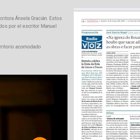
tora Ánxela Gracián. Estos
os por el escritor Manuel
territorio acomodado