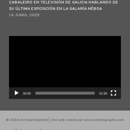
CABALEIRO EN TELEVISIÓN DE GALICIA HABLANDO DE
SU ÚLTIMA EXPOSICIÓN EN LA GALARÍA NÉBOA
14 JUNIO, 2025
Reproductor
de
vídeo
00:00
01:59
© 2024 christianvillamide | sitio web creado por www.roottengraphic.com