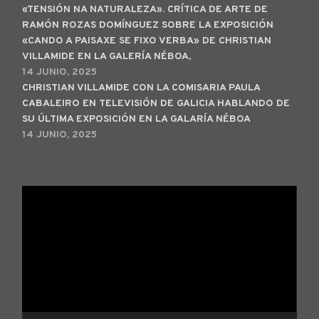
«TENSIÓN NA NATURALEZA». CRÍTICA DE ARTE DE
RAMÓN ROZAS DOMÍNGUEZ SOBRE LA EXPOSICIÓN
«CANDO A PAISAXE SE FIXO VERBA» DE CHRISTIAN
VILLAMIDE EN LA GALERÍA NÉBOA,
14 JUNIO, 2025
CHRISTIAN VILLAMIDE CON LA COMISARIA PAULA
CABALEIRO EN TELEVISIÓN DE GALICIA HABLANDO DE
SU ÚLTIMA EXPOSICIÓN EN LA GALARÍA NÉBOA
14 JUNIO, 2025
Reproductor
de
vídeo