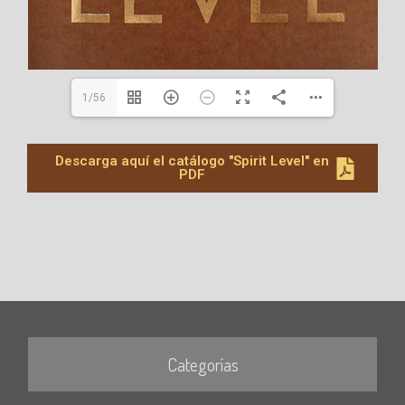
1/56
Descarga aquí el catálogo "Spirit Level" en
PDF
Categorías