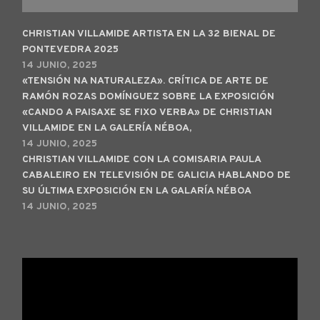
CHRISTIAN VILLAMIDE ARTISTA EN LA 32 BIENAL DE
PONTEVEDRA 2025
14 JUNIO, 2025
«TENSIÓN NA NATURALEZA». CRÍTICA DE ARTE DE
RAMÓN ROZAS DOMÍNGUEZ SOBRE LA EXPOSICIÓN
«CANDO A PAISAXE SE FIXO VERBA» DE CHRISTIAN
VILLAMIDE EN LA GALERÍA NÉBOA,
14 JUNIO, 2025
CHRISTIAN VILLAMIDE CON LA COMISARIA PAULA
CABALEIRO EN TELEVISIÓN DE GALICIA HABLANDO DE
SU ÚLTIMA EXPOSICIÓN EN LA GALARÍA NÉBOA
14 JUNIO, 2025
Reproductor
de
vídeo