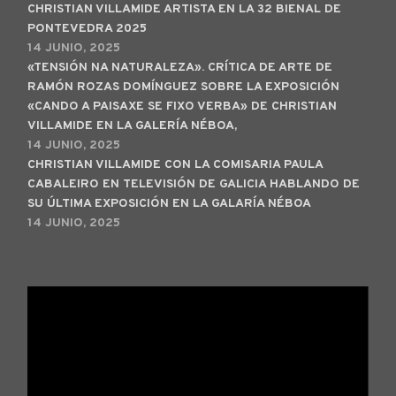
CHRISTIAN VILLAMIDE ARTISTA EN LA 32 BIENAL DE
PONTEVEDRA 2025
14 JUNIO, 2025
«TENSIÓN NA NATURALEZA». CRÍTICA DE ARTE DE
RAMÓN ROZAS DOMÍNGUEZ SOBRE LA EXPOSICIÓN
«CANDO A PAISAXE SE FIXO VERBA» DE CHRISTIAN
VILLAMIDE EN LA GALERÍA NÉBOA,
14 JUNIO, 2025
CHRISTIAN VILLAMIDE CON LA COMISARIA PAULA
CABALEIRO EN TELEVISIÓN DE GALICIA HABLANDO DE
SU ÚLTIMA EXPOSICIÓN EN LA GALARÍA NÉBOA
14 JUNIO, 2025
Reproductor
de
vídeo