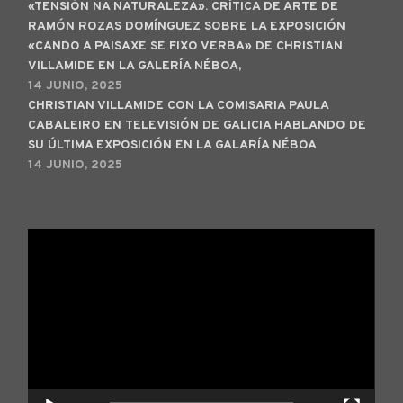
«TENSIÓN NA NATURALEZA». CRÍTICA DE ARTE DE
RAMÓN ROZAS DOMÍNGUEZ SOBRE LA EXPOSICIÓN
«CANDO A PAISAXE SE FIXO VERBA» DE CHRISTIAN
VILLAMIDE EN LA GALERÍA NÉBOA,
14 JUNIO, 2025
CHRISTIAN VILLAMIDE CON LA COMISARIA PAULA
CABALEIRO EN TELEVISIÓN DE GALICIA HABLANDO DE
SU ÚLTIMA EXPOSICIÓN EN LA GALARÍA NÉBOA
14 JUNIO, 2025
Reproductor
de
vídeo